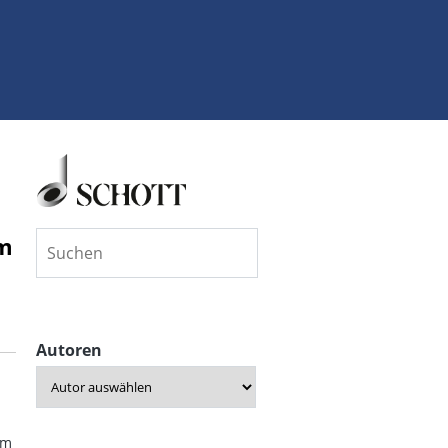
im
Autoren
em