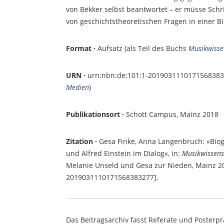
von Bekker selbst beantwortet – er müsse Schrif
von geschichtstheoretischen Fragen in einer Bi
Format ·
Aufsatz (als Teil des Buchs
Musikwisse
URN ·
urn:nbn:de:101:1-2019031110171568383
Medien
)
Publikationsort ·
Schott Campus, Mainz 2018
Zitation ·
Gesa Finke, Anna Langenbruch: »Bio
und Alfred Einstein im Dialog«, in:
Musikwissens
Melanie Unseld und Gesa zur Nieden, Mainz 20
2019031110171568383277].
Das Beitragsarchiv fasst Referate und Posterpr