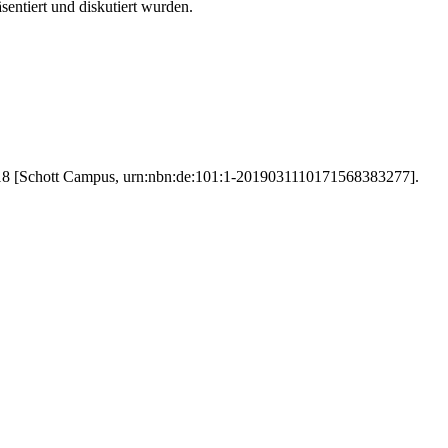
sentiert und diskutiert wurden.
18 [Schott Campus, urn:nbn:de:101:1-2019031110171568383277].