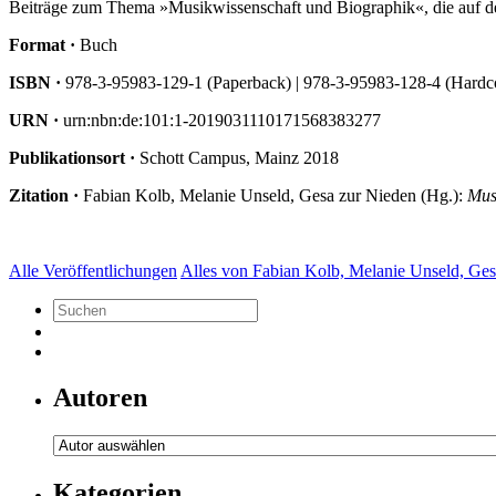
Beiträge zum Thema
»
Musikwissenschaft und Biographik
«
, die auf 
Format ·
Buch
ISBN
·
978-3-95983-129-1 (Paperback) | 978-3-95983-128-4 (Hardc
URN ·
urn:nbn:de:101:1-2019031110171568383277
Publikationsort ·
Schott Campus, Mainz 2018
Zitation ·
Fabian Kolb, Melanie Unseld, Gesa zur Nieden (Hg.):
Mus
Alle Veröffentlichungen
Alles von Fabian Kolb, Melanie Unseld, Ges
Autoren
Kategorien