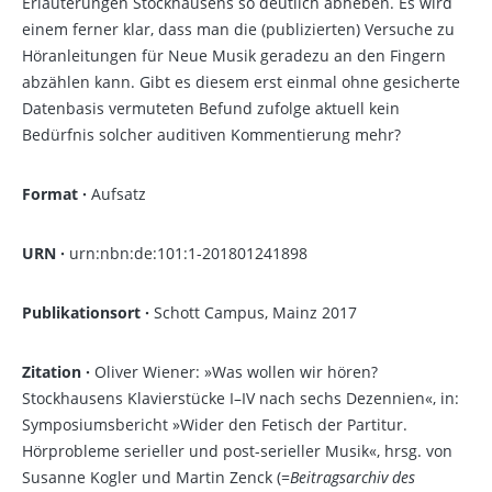
Erläuterungen Stockhausens so deutlich abheben. Es wird
einem ferner klar, dass man die (publizierten) Versuche zu
Höranleitungen für Neue Musik geradezu an den Fingern
abzählen kann. Gibt es diesem erst einmal ohne gesicherte
Datenbasis vermuteten Befund zufolge aktuell kein
Bedürfnis solcher auditiven Kommentierung mehr?
Format ·
Aufsatz
URN ·
urn:nbn:de:101:1-201801241898
Publikationsort ·
Schott Campus, Mainz 2017
Zitation ·
Oliver Wiener: »Was wollen wir hören?
Stockhausens Klavierstücke I–IV nach sechs Dezennien«, in:
Symposiumsbericht »Wider den Fetisch der Partitur.
Hörprobleme serieller und post-serieller Musik«, hrsg. von
Susanne Kogler und Martin Zenck (=
Beitragsarchiv des