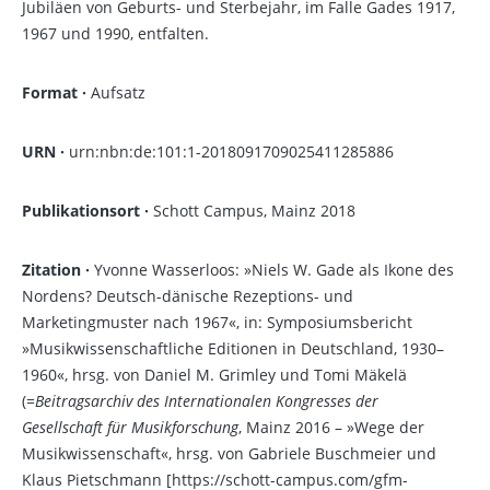
Jubiläen von Geburts- und Sterbejahr, im Falle Gades 1917,
1967 und 1990, entfalten.
Format ·
Aufsatz
URN ·
urn:nbn:de:101:1-2018091709025411285886
Publikationsort ·
Schott Campus, Mainz 2018
Zitation ·
Yvonne Wasserloos: »Niels W. Gade als Ikone des
Nordens? Deutsch-dänische Rezeptions- und
Marketingmuster nach 1967«, in: Symposiumsbericht
»Musikwissenschaftliche Editionen in Deutschland, 1930–
1960«, hrsg. von Daniel M. Grimley und Tomi Mäkelä
(=
Beitragsarchiv des Internationalen Kongresses der
Gesellschaft für Musikforschung
, Mainz 2016 – »Wege der
Musikwissenschaft«, hrsg. von Gabriele Buschmeier und
Klaus Pietschmann [https://schott-campus.com/gfm-