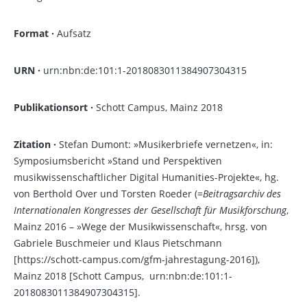
Format ·
Aufsatz
URN ·
urn:nbn:de:101:1-2018083011384907304315
Publikationsort ·
Schott Campus, Mainz 2018
Zitation ·
Stefan Dumont: »Musikerbriefe vernetzen«, in:
Symposiumsbericht »Stand und Perspektiven
musikwissenschaftlicher Digital Humanities-Projekte«, hg.
von Berthold Over und Torsten Roeder (=
Beitragsarchiv des
Internationalen Kongresses der Gesellschaft für Musikforschung
,
Mainz 2016 – »Wege der Musikwissenschaft«, hrsg. von
Gabriele Buschmeier und Klaus Pietschmann
[https://schott-campus.com/gfm-jahrestagung-2016]),
Mainz 2018 [Schott Campus, urn:nbn:de:101:1-
2018083011384907304315].