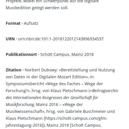
Projekte, wobei ein Schwerpunkt auf die digitale
Musikedition gelegt werden soll.
Format ·
Aufsatz
URN ·
urn:nbn:de:101:1-2018122012143896934537
Publikationsort ·
Schott Campus, Mainz 2018
Zitation ·
Norbert Dubowy: »Bereitstellung und Nutzung
von Daten in der Digitalen Mozart Edition«, in:
Symposiumsbericht »Wege des Faches – Wege der
Forschung?«, hrsg. von Klaus Pietschmann (=
Beitragsarchiv
des Internationalen Kongresses der Gesellschaft für
Musikforschung
, Mainz 2016 – »Wege der
Musikwissenschaft«, hrsg. von Gabriele Buschmeier und
Klaus Pietschmann [https://schott-campus.com/gfm-
jahrestagung-2016]), Mainz 2018 [Schott Campus,