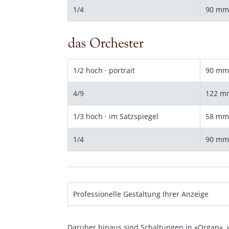
1/4
90 mm
1/2 hoch · portrait
90 mm
4/9
122 m
1/3 hoch · im Satzspiegel
58 mm
1/4
90 mm
Professionelle Gestaltung Ihrer Anzeige
Darüber hinaus sind Schaltungen in »Organ«, 