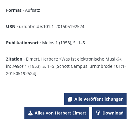
Format ·
Aufsatz
URN ·
urn:nbn:de:101:1-201505192524
Publikationsort ·
Melos 1 (1953), S. 1–5
Zitation ·
Eimert, Herbert: »Was ist elektronische Musik?«,
in:
Melos
1 (1953), S. 1–5 [Schott Campus, urn:nbn:de:101:1-
201505192524].
Alle Veröffentlichungen
Alles von Herbert Eimert
Download