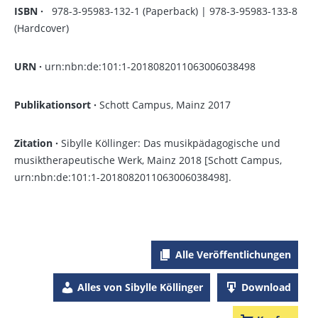
ISBN
·
978-3-95983-132-1
(Paperback) |
978-3-95983-133-8
(Hardcover)
URN ·
urn:nbn:de:101:1-2018082011063006038498
Publikationsort ·
Schott Campus, Mainz 2017
Zitation ·
Sibylle Köllinger
:
Das musikpädagogische und
musiktherapeutische Werk
, Mainz 2018 [Schott Campus,
urn:nbn:de:101:1-2018082011063006038498].
Alle Veröffentlichungen
Alles von Sibylle Köllinger
Download