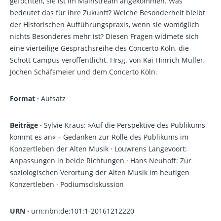
gefochten, sie ist im Mainstream angekommen. Was
bedeutet das für ihre Zukunft? Welche Besonderheit bleibt
der Historischen Aufführungspraxis, wenn sie womöglich
nichts Besonderes mehr ist? Diesen Fragen widmete sich
eine vierteilige Gesprächsreihe des Concerto Köln, die
Schott Campus veröffentlicht. Hrsg. von Kai Hinrich Müller,
Jochen Schäfsmeier und dem Concerto Köln.
Format ·
Aufsatz
Beiträge ·
Sylvie Kraus: »Auf die Perspektive des Publikums
kommt es an« – Gedanken zur Rolle des Publikums im
Konzertleben der Alten Musik · Louwrens Langevoort:
Anpassungen in beide Richtungen · Hans Neuhoff: Zur
soziologischen Verortung der Alten Musik im heutigen
Konzertleben · Podiumsdiskussion
URN ·
urn:nbn:de:101:1-20161212220