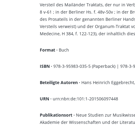
Versteil des Mailänder Traktats, der nur in Ver
8 v-61 ; in der Berliner Hs. f. 48v-50v ; in der
des Prosateils in der genannten Berliner Handsc
Versteils verweist) und der Organum-Traktat von
Medecine, H 384, f. 122-123), der inhaltlich di
Format ·
Buch
ISBN
·
978-3-95983-035-5 (Paperback) | 978-3-
Beteiligte Autoren ·
Hans Heinrich Eggebrecht,
URN ·
urn:nbn:de:101:1-201506097448
Publikationsort ·
Neue Studien zur Musikwisse
Akademie der Wissenschaften und der Literatur