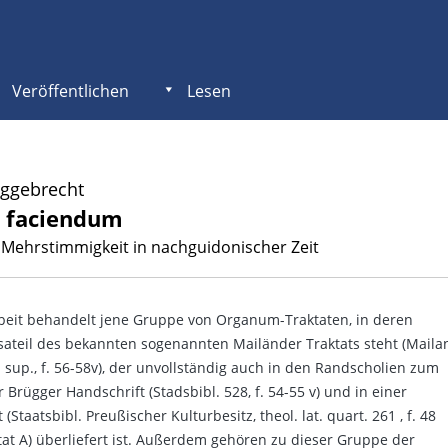
Veröffentlichen
Lesen
Eggebrecht
 faciendum
 Mehrstimmigkeit in nachguidonischer Zeit
rbeit behandelt jene Gruppe von Organum-Traktaten, in deren
sateil des bekannten sogenannten Mailänder Traktats steht (Maila
. sup., f. 56-58v), der unvollständig auch in den Randscholien zum
 Brügger Handschrift (Stadsbibl. 528, f. 54-55 v) und in einer
(Staatsbibl. Preußischer Kulturbesitz, theol. lat. quart. 261 , f. 48
ktat A) überliefert ist. Außerdem gehören zu dieser Gruppe der