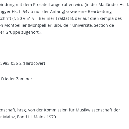
bindung mit dem Prosateil angetroffen wird (in der Mailänder Hs. f.
 Brügger Hs. f. 54v b nur der Anfang) sowie eine Bearbeitung
hrift (f. 50 v-51 v = Berliner Traktat B, der auf die Exempla des
 Montpellier (Montpellier, Bibi. de l‘ Universite, Section de
eser Gruppe zugehört.«
95983-036-2 (Hardcover)
 Frieder Zaminer
nschaft, hrsg. von der Kommission für Musikwissenschaft der
 Mainz, Band III, Mainz 1970.